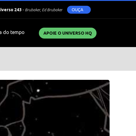
niverso 243
-
OUÇA
Brubaker, Ed Brubaker
a do tempo
APOIE O UNIVERSO HQ