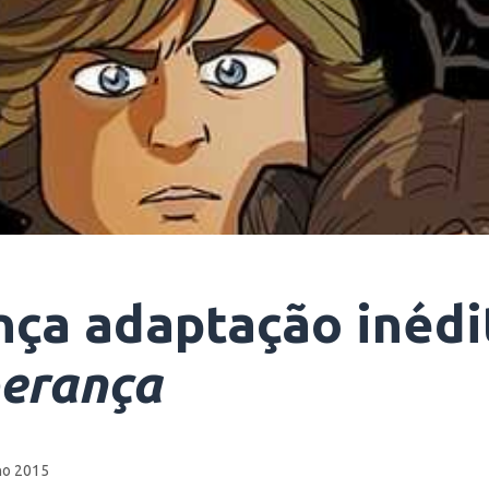
ança adaptação inéd
erança
ho 2015