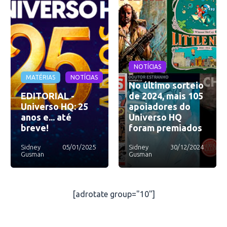
NOTÍCIAS
MATÉRIAS
NOTÍCIAS
No último sorteio
EDITORIAL -
de 2024, mais 105
Universo HQ: 25
apoiadores do
anos e... até
Universo HQ
breve!
foram premiados
Sidney
05/01/2025
Sidney
30/12/2024
Gusman
Gusman
[adrotate group="10"]