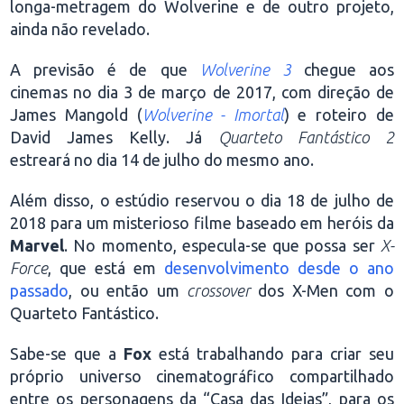
longa-metragem do Wolverine e de outro projeto,
ainda não revelado.
A previsão é de que
Wolverine 3
chegue aos
cinemas no dia 3 de março de 2017, com direção de
James Mangold (
Wolverine - Imortal
) e roteiro de
David James Kelly. Já
Quarteto Fantástico 2
estreará no dia 14 de julho do mesmo ano.
Além disso, o estúdio reservou o dia 18 de julho de
2018 para um misterioso filme baseado em heróis da
Marvel
. No momento, especula-se que possa ser
X-
Force
, que está em
desenvolvimento desde o ano
passado
, ou então um
crossover
dos X-Men com o
Quarteto Fantástico.
Sabe-se que a
Fox
está trabalhando para criar seu
próprio universo cinematográfico compartilhado
entre os personagens da “Casa das Ideias”, para os