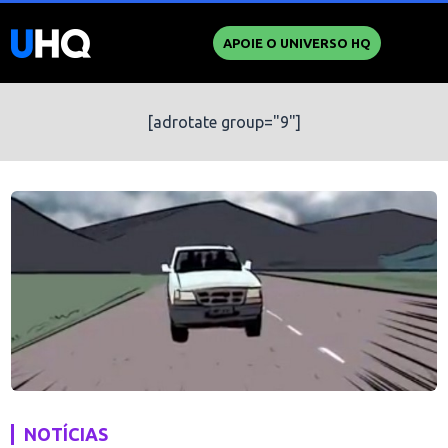
APOIE O UNIVERSO HQ
[adrotate group="9"]
NOTÍCIAS