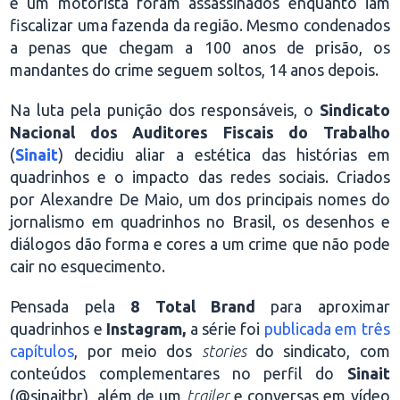
e um motorista foram assassinados enquanto iam
fiscalizar uma fazenda da região. Mesmo condenados
a penas que chegam a 100 anos de prisão, os
mandantes do crime seguem soltos, 14 anos depois.
Na luta pela punição dos responsáveis, o
Sindicato
Nacional dos Auditores Fiscais do Trabalho
(
Sinait
) decidiu aliar a estética das histórias em
quadrinhos e o impacto das redes sociais. Criados
por Alexandre De Maio, um dos principais nomes do
jornalismo em quadrinhos no Brasil, os desenhos e
diálogos dão forma e cores a um crime que não pode
cair no esquecimento.
Pensada pela
8 Total Brand
para aproximar
quadrinhos e
Instagram,
a série foi
publicada em três
capítulos
, por meio dos
stories
do sindicato, com
conteúdos complementares no perfil do
Sinait
(@sinaitbr), além de um
trailer
e conversas em vídeo