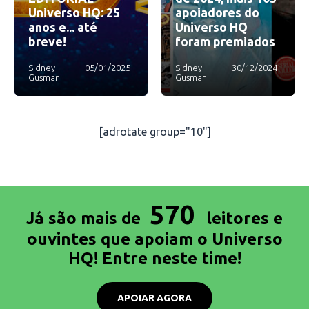
Universo HQ: 25
apoiadores do
anos e... até
Universo HQ
breve!
foram premiados
Sidney
05/01/2025
Sidney
30/12/2024
Gusman
Gusman
[adrotate group="10"]
570
Já são mais de
leitores e
ouvintes que apoiam o Universo
HQ! Entre neste time!
APOIAR AGORA