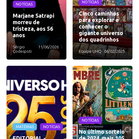
NOTÍCIAS
NOTÍCIAS
Cinco caminhos
Marjane Satrapi
para explorar e
morreu de
conhecer o
tristeza, aos 56
gigante universo
anos
dos quadrinhos
Sérgio
11/06/2026
Codespoti
Equipe UHQ
06/02/2025
NOTÍCIAS
MATÉRIAS
NOTÍCIAS
No último sorteio
EDITORIAL -
de 2024, mais 105