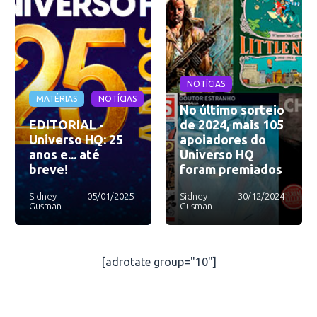
NOTÍCIAS
MATÉRIAS
NOTÍCIAS
No último sorteio
EDITORIAL -
de 2024, mais 105
Universo HQ: 25
apoiadores do
anos e... até
Universo HQ
breve!
foram premiados
Sidney
05/01/2025
Sidney
30/12/2024
Gusman
Gusman
[adrotate group="10"]