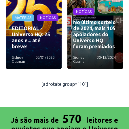
NOTÍCIAS
MATÉRIAS
NOTÍCIAS
No último sorteio
EDITORIAL -
de 2024, mais 105
Universo HQ: 25
apoiadores do
anos e... até
Universo HQ
breve!
foram premiados
Sidney
05/01/2025
Sidney
30/12/2024
Gusman
Gusman
[adrotate group="10"]
570
Já são mais de
leitores e
ouvintes que apoiam o Universo