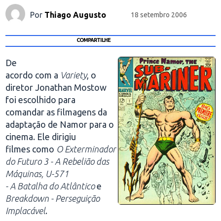
Por
Thiago Augusto
18 setembro 2006
COMPARTILHE
De
acordo com a
Variety
, o
diretor Jonathan Mostow
foi escolhido para
comandar as filmagens da
adaptação de Namor para o
cinema. Ele dirigiu
filmes como
O Exterminador
do Futuro 3 - A Rebelião das
Máquinas, U-571
- A Batalha do Atlântico
e
Breakdown - Perseguição
Implacável
.