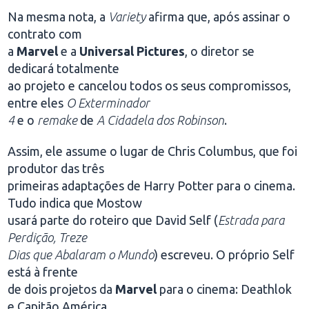
Na mesma nota, a
Variety
afirma que, após assinar o
contrato com
a
Marvel
e a
Universal Pictures
, o diretor se
dedicará totalmente
ao projeto e cancelou todos os seus compromissos,
entre eles
O Exterminador
4
e o
remake
de
A Cidadela dos Robinson
.
Assim, ele assume o lugar de Chris Columbus, que foi
produtor das três
primeiras adaptações de Harry Potter para o cinema.
Tudo indica que Mostow
usará parte do roteiro que David Self (
Estrada para
Perdição, Treze
Dias que Abalaram o Mundo
) escreveu. O próprio Self
está à frente
de dois projetos da
Marvel
para o cinema: Deathlok
e Capitão América.