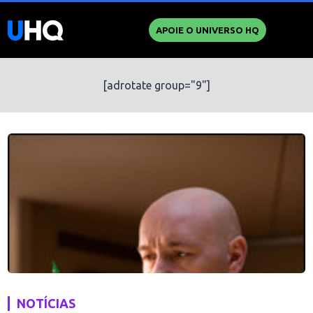
APOIE O UNIVERSO HQ
[adrotate group="9"]
NOTÍCIAS