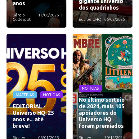
gigante universo
anos
dos quadrinhos
Sérgio
11/06/2026
Codespoti
Equipe UHQ
06/02/2025
NOTÍCIAS
MATÉRIAS
NOTÍCIAS
No último sorteio
EDITORIAL -
de 2024, mais 105
Universo HQ: 25
apoiadores do
anos e... até
Universo HQ
breve!
foram premiados
Sidney
05/01/2025
Sidney
30/12/2024