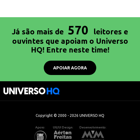
570
Já são mais de
leitores e
ouvintes que apoiam o Universo
HQ! Entre neste time!
APOIAR AGORA
Copyright © 2000 - 2026 UNIVERSO HQ
Apoio:
UX/UI Design:
Desenvolvimento: