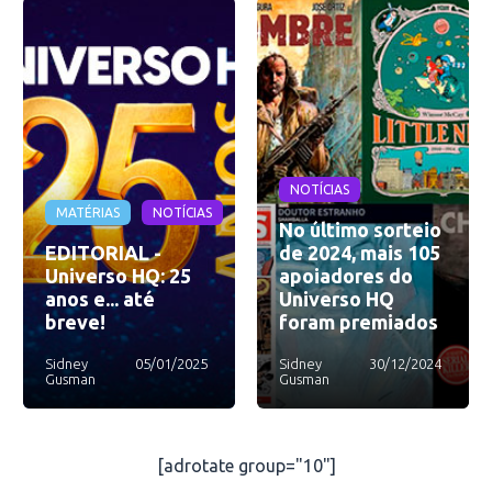
NOTÍCIAS
MATÉRIAS
NOTÍCIAS
No último sorteio
EDITORIAL -
de 2024, mais 105
Universo HQ: 25
apoiadores do
anos e... até
Universo HQ
breve!
foram premiados
Sidney
05/01/2025
Sidney
30/12/2024
Gusman
Gusman
[adrotate group="10"]