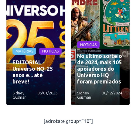
NOTÍCIAS
MATÉRIAS
NOTÍCIAS
No último sorteio
EDITORIAL -
de 2024, mais 105
Universo HQ: 25
apoiadores do
anos e... até
Universo HQ
breve!
foram premiados
Sidney
05/01/2025
Sidney
30/12/2024
Gusman
Gusman
[adrotate group="10"]