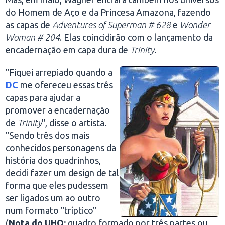
do Homem de Aço e da Princesa Amazona, fazendo
as capas de
Adventures of Superman # 628
e
Wonder
Woman # 204
. Elas coincidirão com o lançamento da
encadernação em capa dura de
Trinity
.
"Fiquei arrepiado quando a
DC
me ofereceu essas três
capas para ajudar a
promover a encadernação
de
Trinity
", disse o artista.
"Sendo três dos mais
conhecidos personagens da
história dos quadrinhos,
decidi fazer um design de tal
forma que eles pudessem
ser ligados um ao outro
num formato "tríptico"
(
Nota do UHQ:
quadro formado por três partes ou