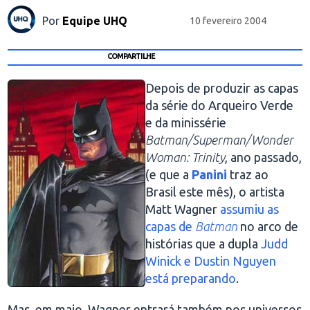
Por
Equipe UHQ
10 fevereiro 2004
COMPARTILHE
Depois de produzir as capas
da série do Arqueiro Verde
e da minissérie
Batman/Superman/Wonder
Woman: Trinity
, ano passado,
(e que a
Panini
traz ao
Brasil este mês), o artista
Matt Wagner
assumiu as
capas de
Batman
no arco de
histórias que a dupla
Judd
Winick e Dustin Nguyen
está preparando
.
Mas, em maio, Wagner entrará também nos universos