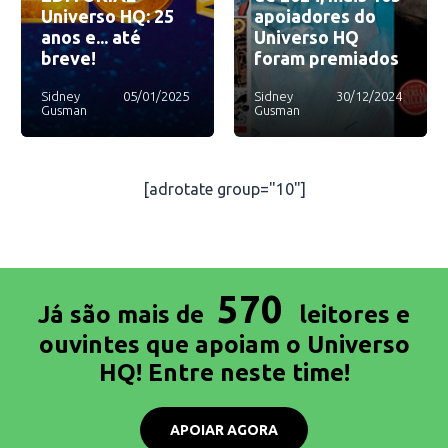
Universo HQ: 25
apoiadores do
anos e... até
Universo HQ
breve!
foram premiados
Sidney
05/01/2025
Sidney
30/12/2024
Gusman
Gusman
[adrotate group="10"]
570
Já são mais de
leitores e
ouvintes que apoiam o Universo
HQ! Entre neste time!
APOIAR AGORA