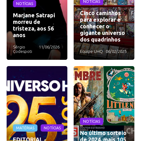
NOTÍCIAS
NOTÍCIAS
Cinco caminhos
Marjane Satrapi
para explorar e
morreu de
conhecer o
tristeza, aos 56
gigante universo
anos
dos quadrinhos
Sérgio
11/06/2026
Codespoti
Equipe UHQ
06/02/2025
NOTÍCIAS
MATÉRIAS
NOTÍCIAS
No último sorteio
EDITORIAL -
de 2024, mais 105