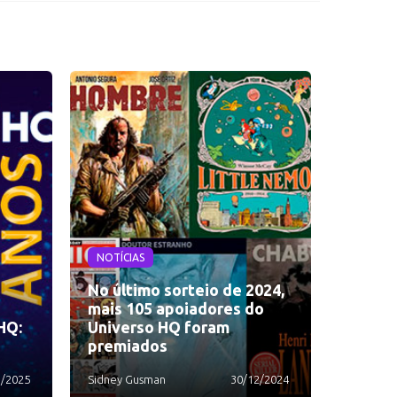
NOTÍCIAS
No último sorteio de 2024,
mais 105 apoiadores do
HQ:
Universo HQ foram
premiados
1/2025
Sidney Gusman
30/12/2024