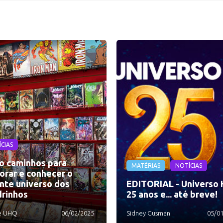
CIAS
o caminhos para
MATÉRIAS
NOTÍCIAS
orar e conhecer o
nte universo dos
EDITORIAL - Universo 
rinhos
25 anos e... até breve!
e UHQ
06/02/2025
Sidney Gusman
05/0