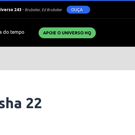
niverso 243
-
OUÇA
Brubaker, Ed Brubaker
a do tempo
APOIE O UNIVERSO HQ
sha 22