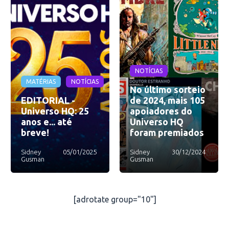
NOTÍCIAS
MATÉRIAS
NOTÍCIAS
No último sorteio
EDITORIAL -
de 2024, mais 105
Universo HQ: 25
apoiadores do
anos e... até
Universo HQ
breve!
foram premiados
Sidney
05/01/2025
Sidney
30/12/2024
Gusman
Gusman
[adrotate group="10"]