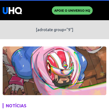
APOIE O UNIVERSO HQ
[adrotate group="9"]
NOTÍCIAS