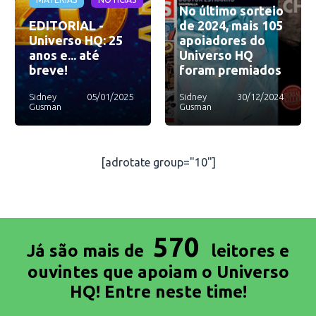
No último sorteio
EDITORIAL -
de 2024, mais 105
Universo HQ: 25
apoiadores do
anos e... até
Universo HQ
breve!
foram premiados
Sidney
05/01/2025
Sidney
30/12/2024
Gusman
Gusman
[adrotate group="10"]
570
Já são mais de
leitores e
ouvintes que apoiam o Universo
HQ! Entre neste time!