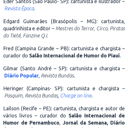
Eder Santos (São Paulo- SP): cartunista e ilustrador –
Revista Época
.
Edgard Guimarães (Brasópolis – MG): cartunista,
quadrinhista e editor –
Mestres do Terror, Circo, Piratas
do Tietê, Fanzine Q.I.
Fred (Campina Grande – PB): cartunista e chargista –
curador do
Salão Internacional de Humor do Piauí
.
Gilmar (Santo André – SP): cartunista e chargista –
Diário Popular
,
Revista Bundas
.
Heringer (Campinas- SP): cartunista e chargista –
Pasquim, Revista Bundas
,
Charge on line
.
Lailson (Recife – PE): cartunista, chargista e autor de
vários livros – curador do
Salão Internacional de
Humor de Pernambuco
,
Jornal da Semana, Diário