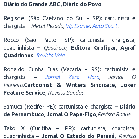
Diário do Grande ABC, Diário do Povo
.
Regisclei (São Caetano do Sul – SP): cartunista e
chargista –
Metal Pesado,
Vip Exame
,
Auto Sport
.
Rocco (São Paulo- SP): cartunista, chargista,
quadrinhista –
Quadreca,
Editora Grafipar, Agraf
Quadrinhos
,
Revista Veja
.
Ronaldo Cunha Dias (Vacaria – RS): cartunista e
chargista –
Jornal Zero Hora
, Jornal O
Pioneiro
,
Cartoonist & Writers Sindicate
,
Joker
Feature Service
,
Revista Bundas
.
Samuca (Recife- PE): cartunista e chargista –
Diário
de Pernambuco
,
Jornal O Papa-Figo
,
Revista Rague
.
Tako X (Curitiba – PR): cartunista, chargista,
quadrinhista –
Jornal O Estado do Paraná
,
Revista