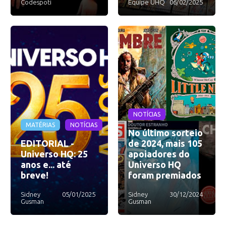
Codespoti
Equipe UHQ
06/02/2025
NOTÍCIAS
MATÉRIAS
NOTÍCIAS
No último sorteio
EDITORIAL -
de 2024, mais 105
Universo HQ: 25
apoiadores do
anos e... até
Universo HQ
breve!
foram premiados
Sidney
05/01/2025
Sidney
30/12/2024
Gusman
Gusman