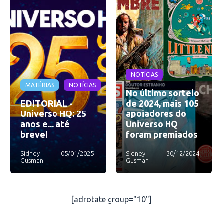
NOTÍCIAS
MATÉRIAS
NOTÍCIAS
No último sorteio
EDITORIAL -
de 2024, mais 105
Universo HQ: 25
apoiadores do
anos e... até
Universo HQ
breve!
foram premiados
Sidney
05/01/2025
Sidney
30/12/2024
Gusman
Gusman
[adrotate group="10"]