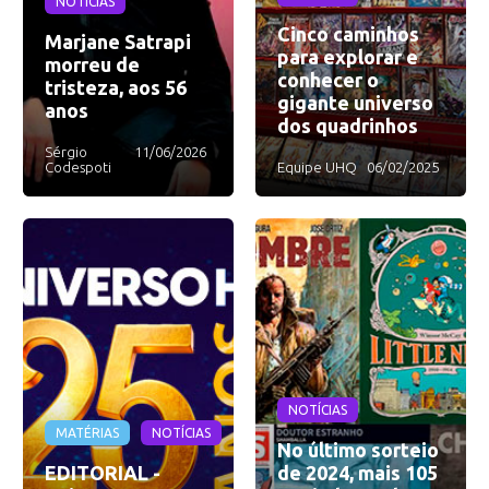
NOTÍCIAS
Cinco caminhos
Marjane Satrapi
para explorar e
morreu de
conhecer o
tristeza, aos 56
gigante universo
anos
dos quadrinhos
Sérgio
11/06/2026
Codespoti
Equipe UHQ
06/02/2025
NOTÍCIAS
MATÉRIAS
NOTÍCIAS
No último sorteio
EDITORIAL -
de 2024, mais 105