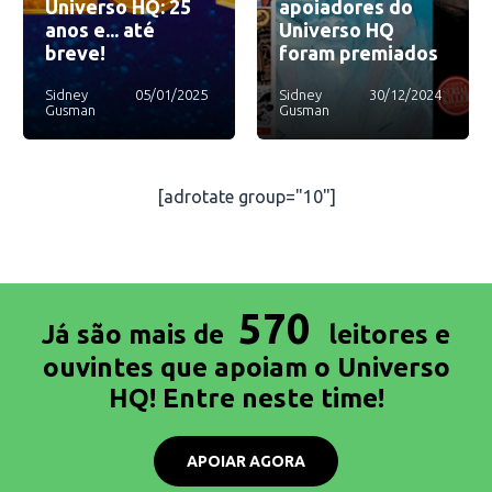
Universo HQ: 25
apoiadores do
anos e... até
Universo HQ
breve!
foram premiados
Sidney
05/01/2025
Sidney
30/12/2024
Gusman
Gusman
[adrotate group="10"]
570
Já são mais de
leitores e
ouvintes que apoiam o Universo
HQ! Entre neste time!
APOIAR AGORA