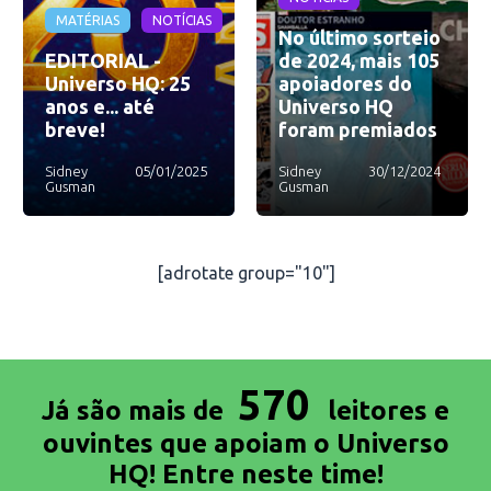
MATÉRIAS
NOTÍCIAS
No último sorteio
EDITORIAL -
de 2024, mais 105
Universo HQ: 25
apoiadores do
anos e... até
Universo HQ
breve!
foram premiados
Sidney
05/01/2025
Sidney
30/12/2024
Gusman
Gusman
[adrotate group="10"]
570
Já são mais de
leitores e
ouvintes que apoiam o Universo
HQ! Entre neste time!