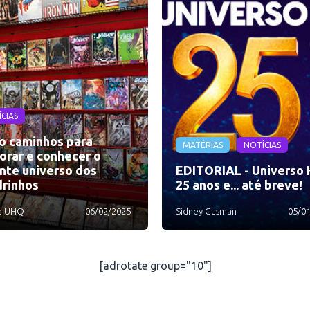
CIAS
o caminhos para
MATÉRIAS
NOTÍCIAS
orar e conhecer o
nte universo dos
EDITORIAL - Universo 
rinhos
25 anos e... até breve!
e UHQ
06/02/2025
Sidney Gusman
05/0
[adrotate group="10"]