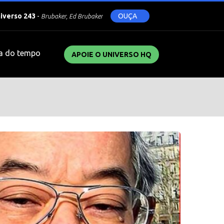
niverso 243
-
OUÇA
Brubaker, Ed Brubaker
a do tempo
APOIE O UNIVERSO HQ