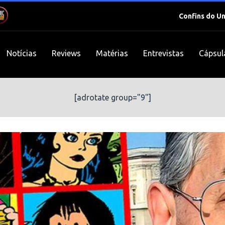
Confins do U
Notícias
Reviews
Matérias
Entrevistas
Cápsul
[adrotate group="9"]