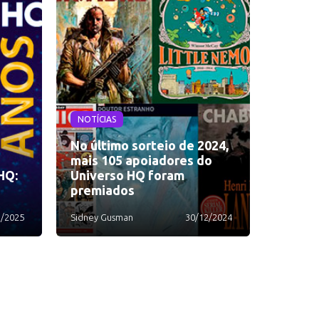
NOTÍCIAS
No último sorteio de 2024,
mais 105 apoiadores do
HQ:
Universo HQ foram
premiados
1/2025
Sidney Gusman
30/12/2024