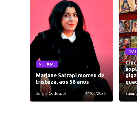
NOTÍ
Cinc
NOTÍCIAS
expl
Marjane Satrapi morreu de
giga
tristeza, aos 56 anos
quad
Sérgio Codespoti
11/06/2026
Equip