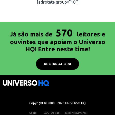
[adrotate group="10"]
570
Já são mais de
leitores e
ouvintes que apoiam o Universo
HQ! Entre neste time!
APOIAR AGORA
Copyright © 2000 - 2026 UNIVERSO HQ
Apoio:
UX/UI Design:
Desenvolvimento: