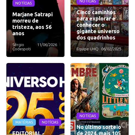
NOTÍCIAS
NOTÍCIAS
Cinco caminhos
Marjane Satrapi
para explorar e
morreu de
conhecer o
tristeza, aos 56
gigante universo
anos
dos quadrinhos
Sérgio
11/06/2026
Codespoti
Equipe UHQ
06/02/2025
NOTÍCIAS
MATÉRIAS
NOTÍCIAS
No último sorteio
EDITORIAL -
de 2024, mais 105