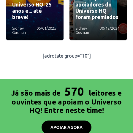
Universo HQ: 25
apoiadores do
anos e... até
Universo HQ
breve!
foram premiados
Sidney
05/01/2025
Sidney
30/12/2024
Gusman
Gusman
[adrotate group="10"]
570
Já são mais de
leitores e
ouvintes que apoiam o Universo
HQ! Entre neste time!
APOIAR AGORA