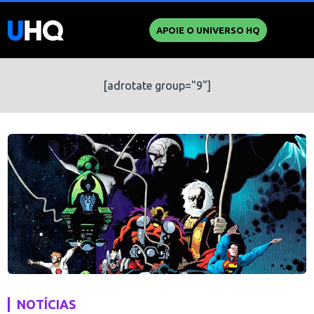
APOIE O UNIVERSO HQ
[adrotate group="9"]
NOTÍCIAS