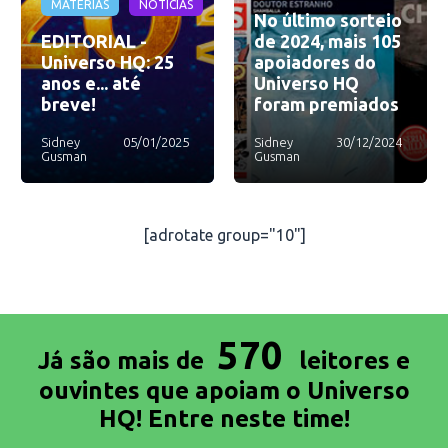
MATÉRIAS
NOTÍCIAS
No último sorteio
EDITORIAL -
de 2024, mais 105
Universo HQ: 25
apoiadores do
anos e... até
Universo HQ
breve!
foram premiados
Sidney
05/01/2025
Sidney
30/12/2024
Gusman
Gusman
[adrotate group="10"]
570
Já são mais de
leitores e
ouvintes que apoiam o Universo
HQ! Entre neste time!