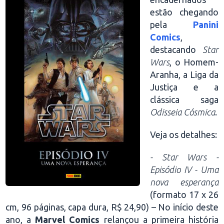
estão chegando
pela
Panini
Comics
,
destacando
Star
Wars
, o Homem-
Aranha, a Liga da
Justiça e a
clássica saga
Odisseia Cósmica
.
Veja os detalhes:
- Star Wars -
Episódio IV - Uma
nova esperança
(formato 17 x 26
cm, 96 páginas, capa dura, R$ 24,90) – No início deste
ano, a
Marvel Comics
relançou a primeira história