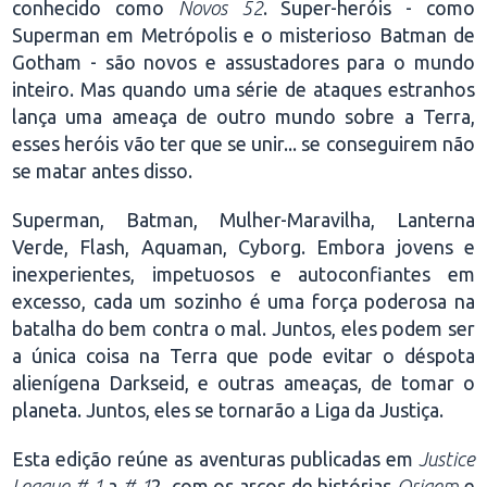
conhecido como
Novos 52
. Super-heróis - como
Superman em Metrópolis e o misterioso Batman de
Gotham - são novos e assustadores para o mundo
inteiro. Mas quando uma série de ataques estranhos
lança uma ameaça de outro mundo sobre a Terra,
esses heróis vão ter que se unir... se conseguirem não
se matar antes disso.
Superman, Batman, Mulher-Maravilha, Lanterna
Verde, Flash, Aquaman, Cyborg. Embora jovens e
inexperientes, impetuosos e autoconfiantes em
excesso, cada um sozinho é uma força poderosa na
batalha do bem contra o mal. Juntos, eles podem ser
a única coisa na Terra que pode evitar o déspota
alienígena Darkseid, e outras ameaças, de tomar o
planeta. Juntos, eles se tornarão a Liga da Justiça.
Esta edição reúne as aventuras publicadas em
Justice
League #
1
a
# 1
2, com os arcos de histórias
Origem
e