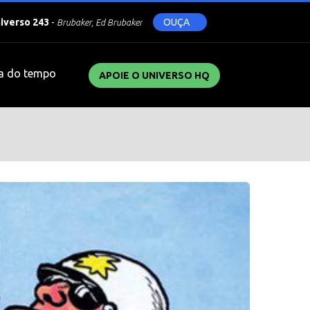
niverso 243
-
OUÇA
Brubaker, Ed Brubaker
a do tempo
APOIE O UNIVERSO HQ