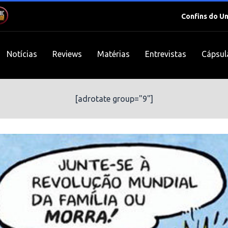
Confins do U
Notícias
Reviews
Matérias
Entrevistas
Cápsul
[adrotate group="9"]