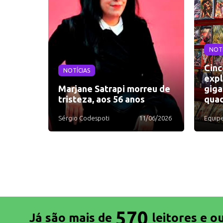
NOTÍ
Cinc
NOTÍCIAS
expl
Marjane Satrapi morreu de
giga
tristeza, aos 56 anos
quad
Sérgio Codespoti
11/06/2026
Equip
570
Já são mais de
leitores e o