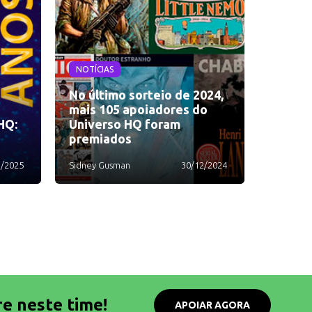
NOTÍCIAS
No último sorteio de 2024,
mais 105 apoiadores do
HQ:
Universo HQ foram
premiados
1/2025
Sidney Gusman
30/12/2024
re neste time!
APOIAR AGORA