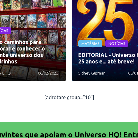
CIAS
o caminhos para
MATÉRIAS
NOTÍCIAS
orar e conhecer o
nte universo dos
EDITORIAL - Universo 
rinhos
25 anos e... até breve!
e UHQ
06/02/2025
Sidney Gusman
05/0
[adrotate group="10"]
uvintes que apoiam o Universo HQ! Ent