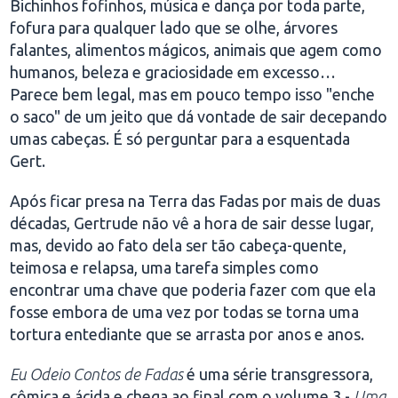
Bichinhos fofinhos, música e dança por toda parte,
fofura para qualquer lado que se olhe, árvores
falantes, alimentos mágicos, animais que agem como
humanos, beleza e graciosidade em excesso…
Parece bem legal, mas em pouco tempo isso "enche
o saco" de um jeito que dá vontade de sair decepando
umas cabeças. É só perguntar para a esquentada
Gert.
Após ficar presa na Terra das Fadas por mais de duas
décadas, Gertrude não vê a hora de sair desse lugar,
mas, devido ao fato dela ser tão cabeça-quente,
teimosa e relapsa, uma tarefa simples como
encontrar uma chave que poderia fazer com que ela
fosse embora de uma vez por todas se torna uma
tortura entediante que se arrasta por anos e anos.
Eu Odeio Contos de Fadas
é uma série transgressora,
cômica e ácida e chega ao final com o volume 3 -
Uma