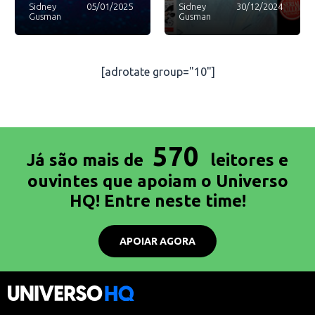
Sidney
05/01/2025
Sidney
30/12/2024
Gusman
Gusman
[adrotate group="10"]
570
Já são mais de
leitores e
ouvintes que apoiam o Universo
HQ! Entre neste time!
APOIAR AGORA