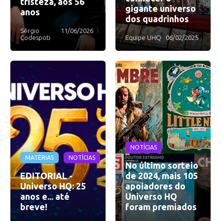
tristeza, aos 56
gigante universo
anos
dos quadrinhos
Sérgio
11/06/2026
Codespoti
Equipe UHQ
06/02/2025
NOTÍCIAS
MATÉRIAS
NOTÍCIAS
No último sorteio
EDITORIAL -
de 2024, mais 105
Universo HQ: 25
apoiadores do
anos e... até
Universo HQ
breve!
foram premiados