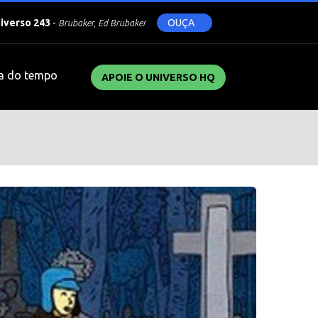
niverso 243
-
OUÇA
Brubaker, Ed Brubaker
a do tempo
APOIE O UNIVERSO HQ