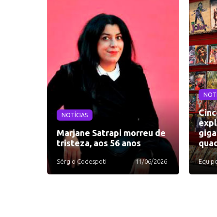
NOTÍ
Cinc
NOTÍCIAS
expl
Marjane Satrapi morreu de
giga
tristeza, aos 56 anos
quad
Sérgio Codespoti
11/06/2026
Equip