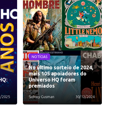
NOTÍCIAS
No último sorteio de 2024,
mais 105 apoiadores do
HQ:
Universo HQ foram
premiados
1/2025
Sidney Gusman
30/12/2024