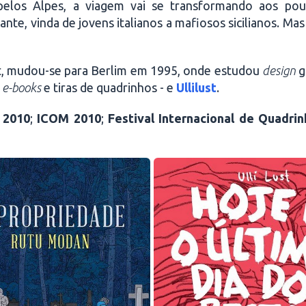
elos Alpes, a viagem vai se transformando aos po
te, vinda de jovens italianos a mafiosos sicilianos. Ma
st, mudou-se para Berlim em 1995, onde estudou
design
g
a
e-books
e tiras de quadrinhos - e
Ullilust
.
2010
;
ICOM
2010
;
Festival Internacional de Quadr