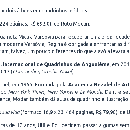
ar dois álbuns em quadrinhos inéditos.
 224 páginas, R$ 69,90), de Rutu Modan.
sua neta Mica a Varsóvia para recuperar uma propriedade
 moderna Varsóvia, Regina é obrigada a enfrentar as di
iam, talvez, um pouco diferentes do que a avó a levara a 
al Internacional de Quadrinhos de Angoulême
, em 201
2013 (
Outstanding Graphic Novel
).
srael, em 1966. Formada pela
Academia Bezalel de Art
indo
New York Times
,
New Yorker
e
Le Monde
. Dentre se
ente, Modan também dá aulas de quadrinho e ilustração.
a sua vida
(formato 16,9 x 23, 464 páginas, R$ 79,90), de Ul
cas de 17 anos, Ulli e Edi, decidem passar algumas sem