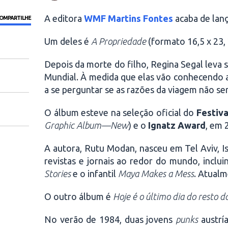
A editora
WMF Martins Fontes
acaba de lanç
OMPARTILHE
Um deles é
A Propriedade
(formato 16,5 x 23,
Depois da morte do filho, Regina Segal leva 
Mundial. À medida que elas vão conhecendo a
a se perguntar se as razões da viagem não ser
O álbum esteve na seleção oficial do
Festiv
Graphic Album—New
) e o
Ignatz Award
, em 
A autora, Rutu Modan, nasceu em Tel Aviv, I
revistas e jornais ao redor do mundo, inclu
Stories
e o infantil
Maya Makes a Mess
. Atualm
O outro álbum é
Hoje é o último dia do resto d
No verão de 1984, duas jovens
punks
austría