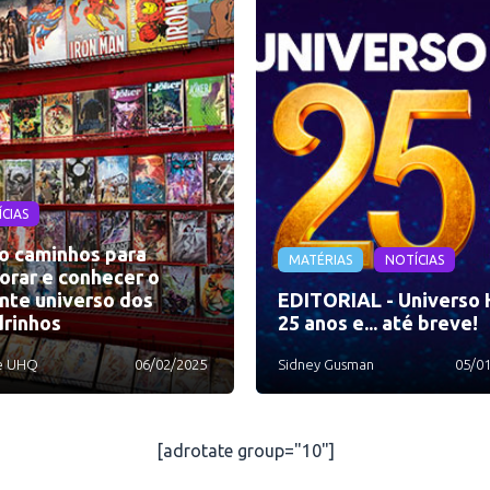
CIAS
o caminhos para
MATÉRIAS
NOTÍCIAS
orar e conhecer o
nte universo dos
EDITORIAL - Universo 
rinhos
25 anos e... até breve!
e UHQ
06/02/2025
Sidney Gusman
05/0
[adrotate group="10"]