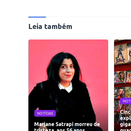
Leia também
NOTÍ
Cinc
NOTÍCIAS
expl
Marjane Satrapi morreu de
giga
tristeza, aos 56 anos
quad