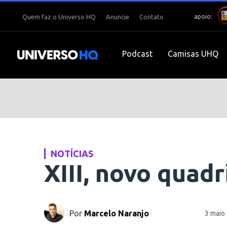
apoio:
Quem faz o Universo HQ
Anuncie
Contato
Podcast
Camisas UHQ
NOTÍCIAS
XIII, novo quad
Por
Marcelo Naranjo
3 maio