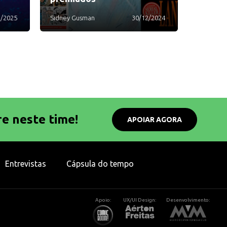
1/2025
Sidney Gusman
30/12/2024
re neste time!
APOIAR AGORA
Entrevistas
Cápsula do tempo
Apoio:
UX/UI Design:
Desenvolvimento: