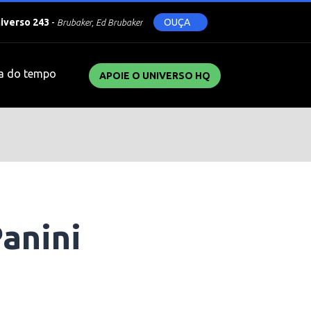
niverso 243
-
OUÇA
Brubaker, Ed Brubaker
a do tempo
APOIE O UNIVERSO HQ
Panini