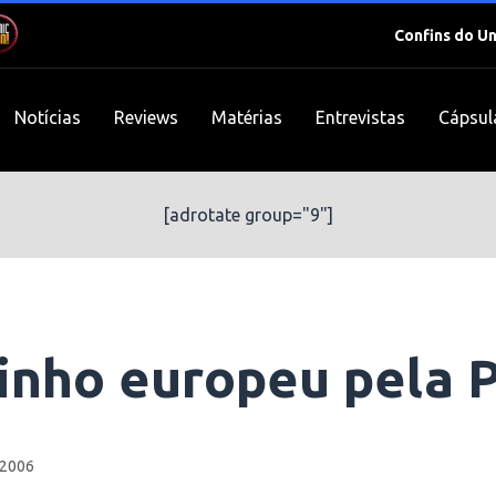
Confins do U
Notícias
Reviews
Matérias
Entrevistas
Cápsul
[adrotate group="9"]
rinho europeu pela 
 2006