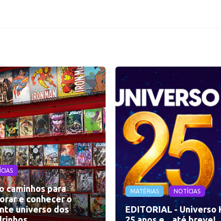
CIAS
o caminhos para
MATÉRIAS
NOTÍCIAS
orar e conhecer o
nte universo dos
EDITORIAL - Universo 
rinhos
25 anos e... até breve!