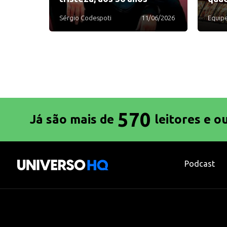
Sérgio Codespoti
11/06/2026
Equip
570
Já são mais de
leitores e o
Podcast