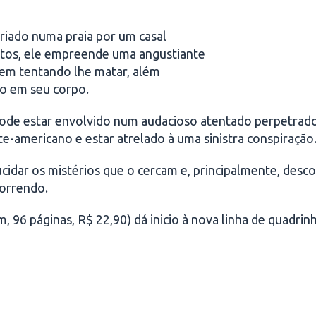
iado numa praia por um casal
ntos, ele empreende uma angustiante
rem tentando lhe matar, além
do em seu corpo.
pode estar envolvido num audacioso atentado perpetrad
te-americano e estar atrelado à uma sinistra conspiração
cidar os mistérios que o cercam e, principalmente, desco
correndo.
, 96 páginas, R$ 22,90) dá inicio à nova linha de quadri