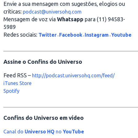
Envie a sua mensagem com sugestões, elogios ou
críticas:
podcast@universohq.com
Mensagem de voz via
Whatsapp
para (11) 94583-
5989
Redes sociais:
Twitter
Facebook
Instagram
Youtube
-
-
-
________________________________________________
Assine o Confins do Universo
Feed RSS –
http://podcast.universohq.com/feed/
iTunes Store
Spotify
________________________________________________
Confins do Universo em vídeo
Canal do
Universo HQ
no
YouTube