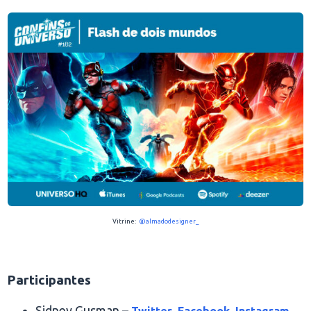
Vitrine:
@almadodesigner_
.
Participantes
Sidney Gusman –
Twitter
Facebook
Instagram