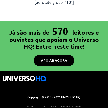
[adrotate group="10"]
570
Já são mais de
leitores e
ouvintes que apoiam o Universo
HQ! Entre neste time!
APOIAR AGORA
Copyright © 2000 - 2026 UNIVERSO HQ
Apoio:
UX/UI Design:
Desenvolvimento: