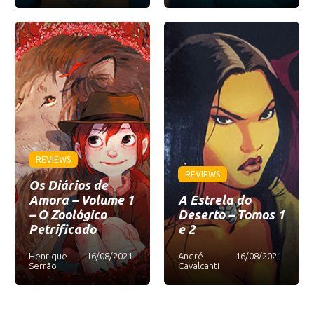
REVIEWS
REVIEWS
Os Diários de
Amora – Volume 1
A Estrela do
– O Zoológico
Deserto – Tomos 1
Petrificado
e 2
Henrique
16/08/2021
André
16/08/2021
Serrão
Cavalcanti