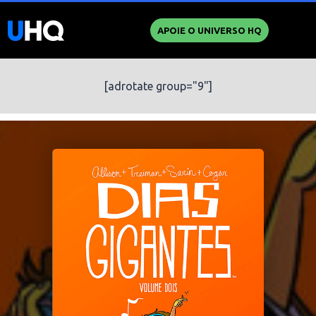
APOIE O UNIVERSO HQ
[adrotate group="9"]