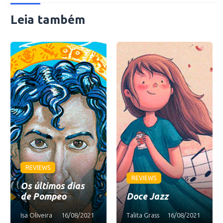
Leia também
REVIEWS
REVIEWS
Os últimos dias
de Pompeo
Doce Jazz
Isa Oliveira
16/08/2021
Talita Grass
16/08/2021