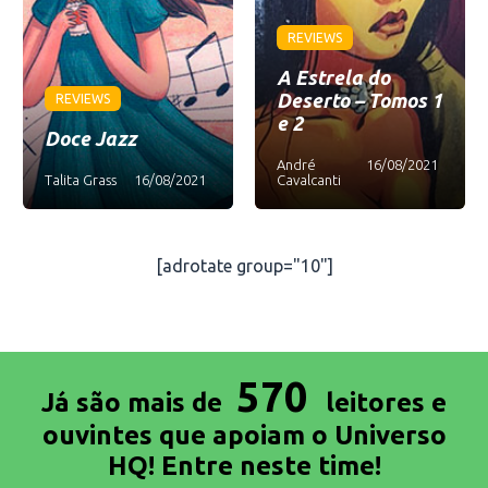
REVIEWS
A Estrela do
Deserto – Tomos 1
REVIEWS
e 2
Doce Jazz
André
16/08/2021
Talita Grass
16/08/2021
Cavalcanti
[adrotate group="10"]
570
Já são mais de
leitores e
ouvintes que apoiam o Universo
HQ! Entre neste time!