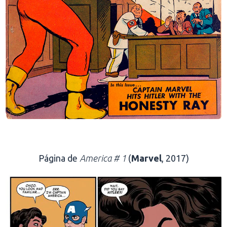
.
Página de
America # 1
(
Marvel
, 2017)