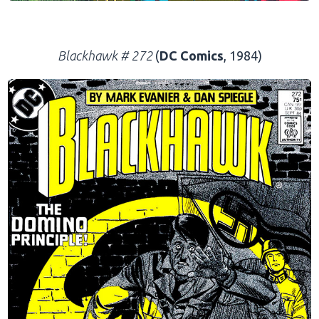
.
Blackhawk # 272
(
DC Comics
, 1984)