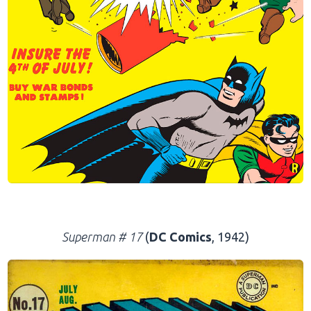
.
Superman # 17
(
DC Comics
, 1942)