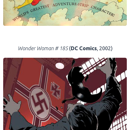
.
Wonder Woman # 185
(
DC Comics
, 2002)