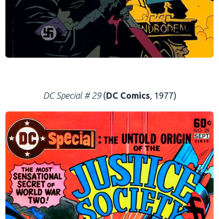
.
DC Special # 29
(
DC Comics
, 1977)