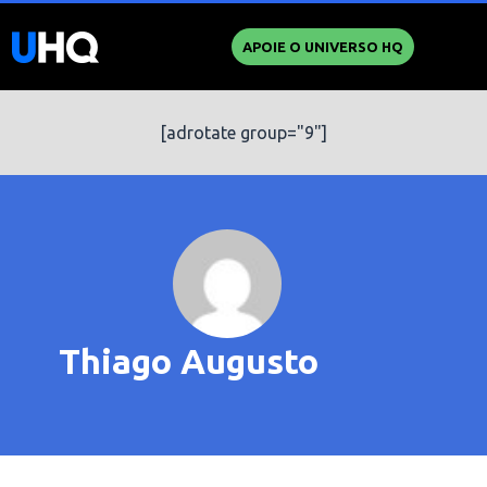
APOIE O UNIVERSO HQ
[adrotate group="9"]
Thiago Augusto