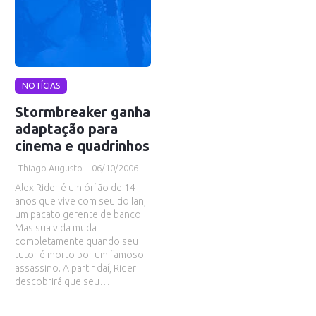
NOTÍCIAS
Stormbreaker ganha
adaptação para
cinema e quadrinhos
Thiago Augusto
06/10/2006
Alex Rider é um órfão de 14
anos que vive com seu tio Ian,
um pacato gerente de banco.
Mas sua vida muda
completamente quando seu
tutor é morto por um famoso
assassino. A partir daí, Rider
descobrirá que seu…