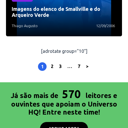
Imagens do elenco de Smallville e do
Arqueiro Verde
Thiago Augusto
12/09/2006
[adrotate group="10"]
2
3
…
7
>
1
570
Já são mais de
leitores e
ouvintes que apoiam o Universo
HQ! Entre neste time!