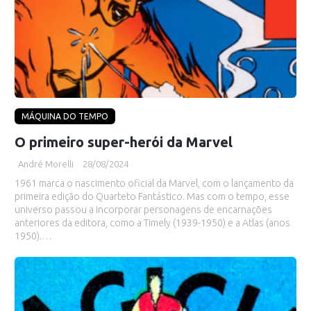
MÁQUINA DO TEMPO
O primeiro super-herói da Marvel
André Morelli
28/08/2024
1961 marca o nascimento oficial da Marvel, com o lançamento da
primeira edição do Quarteto Fantástico. Mas com o tempo, esse
universo passou a incorporar personagens de encarnações
anteriores da editora, como a Timely (1939-1950) e a Atlas (anos
1950).…