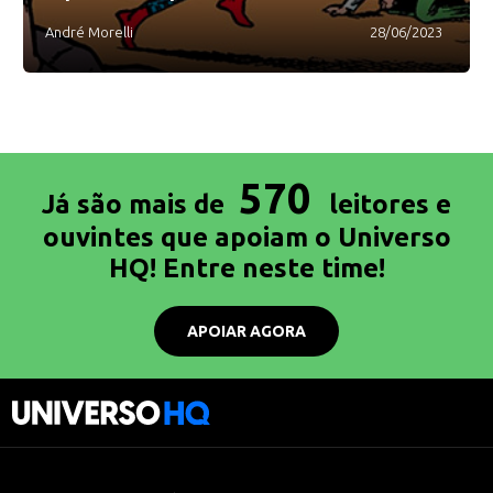
André Morelli
28/06/2023
570
Já são mais de
leitores e
ouvintes que apoiam o Universo
HQ! Entre neste time!
APOIAR AGORA