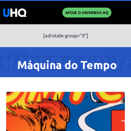
APOIE O UNIVERSO HQ
[adrotate group="9"]
Máquina do Tempo