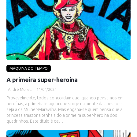
MÁQUINA DO TEMPO
A primeira super-heroína
André Morelli
11/04/2024
Provavelmente, todos concordam que, quando pensamos em
heroínas, a primeira imagem que surge na mente das pessoas
seja a da Mulher-Maravilha. Mas engana-se quem pensa que a
princesa amazona tenha sido a primeira super-heroína dos
quadrinhos. Este título é de…