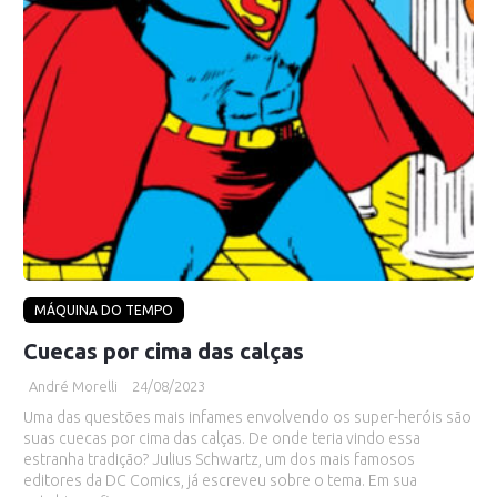
MÁQUINA DO TEMPO
Cuecas por cima das calças
André Morelli
24/08/2023
Uma das questões mais infames envolvendo os super-heróis são
suas cuecas por cima das calças. De onde teria vindo essa
estranha tradição? Julius Schwartz, um dos mais famosos
editores da DC Comics, já escreveu sobre o tema. Em sua