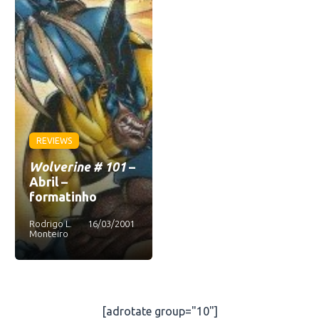
REVIEWS
Wolverine # 101
–
Abril –
formatinho
Rodrigo L.
16/03/2001
Monteiro
[adrotate group="10"]