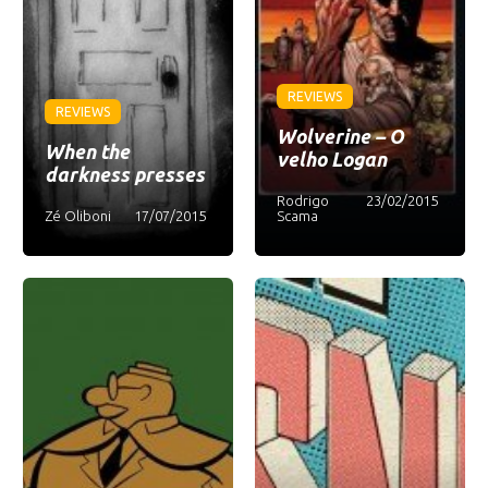
REVIEWS
REVIEWS
Wolverine – O
When the
velho Logan
darkness presses
Rodrigo
23/02/2015
Zé Oliboni
17/07/2015
Scama