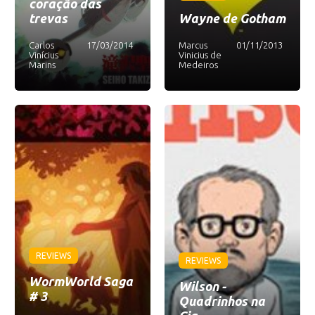
coração das
trevas
Wayne de Gotham
Carlos
17/03/2014
Marcus
01/11/2013
Vinícius
Vinicius de
Marins
Medeiros
REVIEWS
REVIEWS
WormWorld Saga
Wilson -
# 3
Quadrinhos na