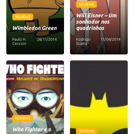
REVIEWS
Will Eisner – Um
REVIEWS
sonhador nos
Wimbledon Green
quadrinhos
Paulo H.
28/11/2014
Rodrigo
11/04/2014
Cecconi
Scama
REVIEWS
Who Fighter e o
REVIEWS