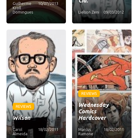
Cia.
Guilherme
10/07/2013
Kroll
Domingues
Lielson Zeni
09/03/2012
REVIEWS
Wednesday
REVIEWS
Comics
Wilson
Hardcover
Carol
18/02/2011
Marcus
18/02/2011
Almeida
Ramone