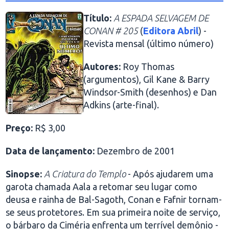
Título:
A ESPADA SELVAGEM DE
CONAN # 205
(
Editora Abril
) -
Revista mensal (último número)
Autores:
Roy Thomas
(argumentos), Gil Kane & Barry
Windsor-Smith (desenhos) e Dan
Adkins (arte-final).
Preço:
R$ 3,00
Data de lançamento:
Dezembro de 2001
Sinopse:
A Criatura do Templo
- Após ajudarem uma
garota chamada Aala a retomar seu lugar como
deusa e rainha de Bal-Sagoth, Conan e Fafnir tornam-
se seus protetores. Em sua primeira noite de serviço,
o bárbaro da Ciméria enfrenta um terrível demônio -