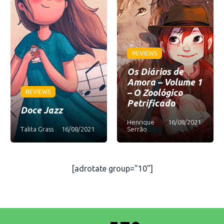
REVIEWS
Os Diários de
Amora – Volume 1
– O Zoológico
REVIEWS
Petrificado
Doce Jazz
Henrique
16/08/2021
Talita Grass
16/08/2021
Serrão
[adrotate group="10"]