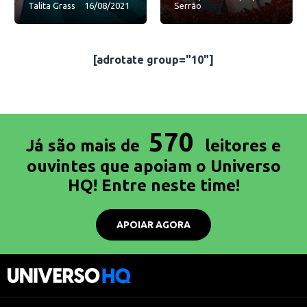
Talita Grass
16/08/2021
Serrão
[adrotate group="10"]
570
Já são mais de
leitores e
ouvintes que apoiam o Universo
HQ! Entre neste time!
APOIAR AGORA