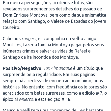
Em meio a perseguições, tiroteios e lutas, são
revelados surpreendentes detalhes do passado de
Dom Enrique Montoya, bem como da sua enigmática
relação com Santiago, o Valete de Espadas do jovem
toureiro.
Cabe aos
rangers
, na companhia do velho amigo
Montales, fazer a família Montoya pagar pelos seus
inúmeros crimes e salvar as vidas de Rafael e
Santiago da ira incontida dos Montoya.
Positivo/Negativo:
Tex Almanaque
é um título que
surpreende pela regularidade. Em suas páginas
sempre há a certeza de encontrar, no mínimo, boas
histórias. No entanto, com freqüência os leitores são
agraciados com belas surpresas, como a edição # 7, o
épico
El Muerto
, e esta edição # 18.
Mauro Boselli tem uma concepção de Tex bastante