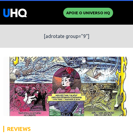
APOIE O UNIVERSO HQ
[adrotate group="9"]
REVIEWS