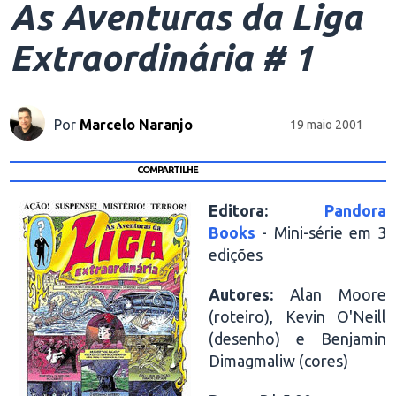
As Aventuras da Liga
Extraordinária # 1
Por
Marcelo Naranjo
19 maio 2001
COMPARTILHE
Editora:
Pandora
Books
- Mini-série em 3
edições
Autores:
Alan Moore
(roteiro), Kevin O'Neill
(desenho) e Benjamin
Dimagmaliw (cores)