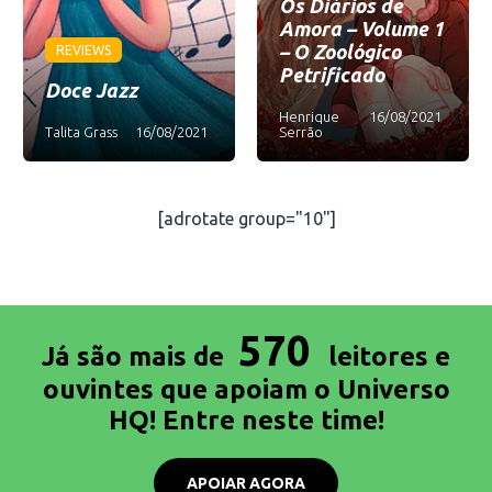
Os Diários de
Amora – Volume 1
– O Zoológico
REVIEWS
Petrificado
Doce Jazz
Henrique
16/08/2021
Talita Grass
16/08/2021
Serrão
[adrotate group="10"]
570
Já são mais de
leitores e
ouvintes que apoiam o Universo
HQ! Entre neste time!
APOIAR AGORA