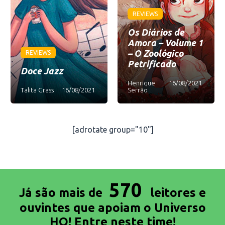
REVIEWS
Os Diários de
Amora – Volume 1
– O Zoológico
REVIEWS
Petrificado
Doce Jazz
Henrique
16/08/2021
Talita Grass
16/08/2021
Serrão
[adrotate group="10"]
570
Já são mais de
leitores e
ouvintes que apoiam o Universo
HQ! Entre neste time!