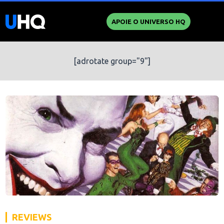
APOIE O UNIVERSO HQ
[adrotate group="9"]
REVIEWS