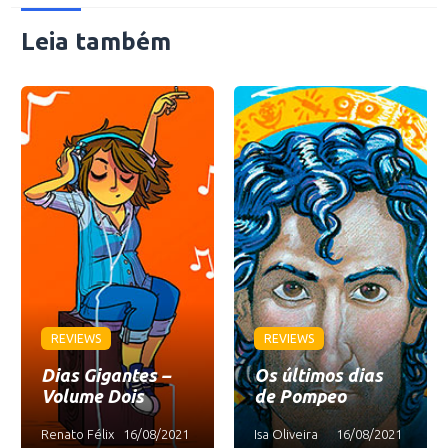
Leia também
REVIEWS
REVIEWS
Dias Gigantes –
Os últimos dias
Volume Dois
de Pompeo
Renato Félix
16/08/2021
Isa Oliveira
16/08/2021