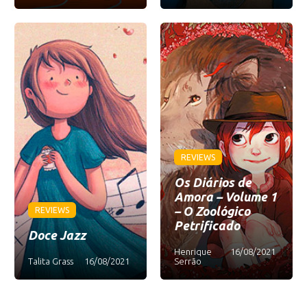
REVIEWS
Os Diários de
Amora – Volume 1
– O Zoológico
REVIEWS
Petrificado
Doce Jazz
Henrique
16/08/2021
Talita Grass
16/08/2021
Serrão