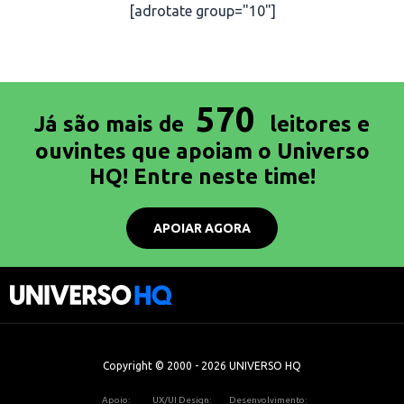
[adrotate group="10"]
570
Já são mais de
leitores e
ouvintes que apoiam o Universo
HQ! Entre neste time!
APOIAR AGORA
Copyright © 2000 - 2026 UNIVERSO HQ
Apoio:
UX/UI Design:
Desenvolvimento: