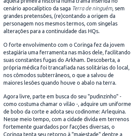
aquela primeira história numa trama inserida no
cenário apocalíptico da saga
Terra de ninguém
, sem
grandes pretensões, (re)contando a origem da
personagem nos mesmos termos, com singelas
alterações para a continuidade das HQs.
O forte envolvimento com o Coringa fez da jovem
estagiária uma ferramenta nas mãos dele, facilitando
suas constantes fugas do Arkham. Descoberta, a
própria médica foi trancafiada nas solitárias do local,
nos cômodos subterrâneos, o que a salvou de
maiores lesões quando houve o abalo na terra.
Agora livre, parte em busca do seu "pudinzinho" -
como costuma chamar o vilão -, adquire um uniforme
de bobo da corte e adota seu codinome: Arlequina.
Nesse meio tempo, com a cidade divida em terrenos
fortemente guardados por facções diversas, o
Coringa tenta seu retorno à "majestade" dentre a