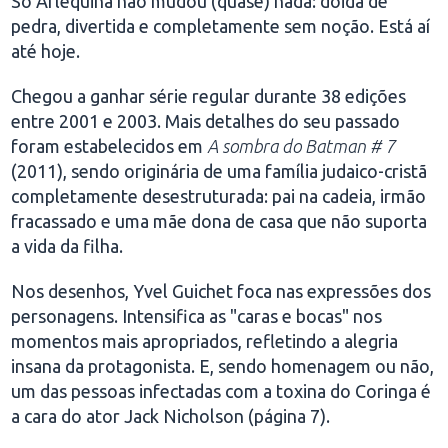
Só Arlequina não mudou (quase) nada: doida de
pedra, divertida e completamente sem noção. Está aí
até hoje.
Chegou a ganhar série regular durante 38 edições
entre 2001 e 2003. Mais detalhes do seu passado
foram estabelecidos em
A sombra do Batman # 7
(2011), sendo originária de uma família judaico-cristã
completamente desestruturada: pai na cadeia, irmão
fracassado e uma mãe dona de casa que não suporta
a vida da filha.
Nos desenhos, Yvel Guichet foca nas expressões dos
personagens. Intensifica as "caras e bocas" nos
momentos mais apropriados, refletindo a alegria
insana da protagonista. E, sendo homenagem ou não,
um das pessoas infectadas com a toxina do Coringa é
a cara do ator Jack Nicholson (página 7).