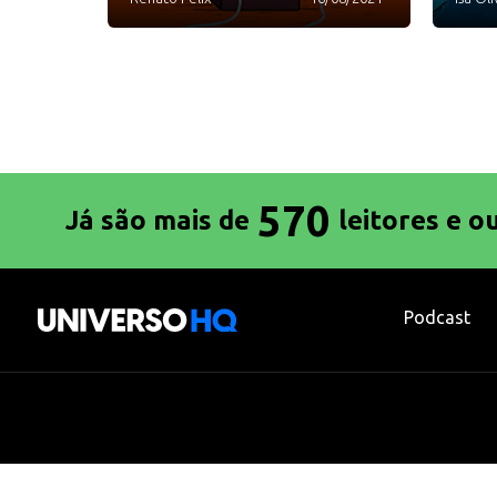
570
Já são mais de
leitores e o
Podcast