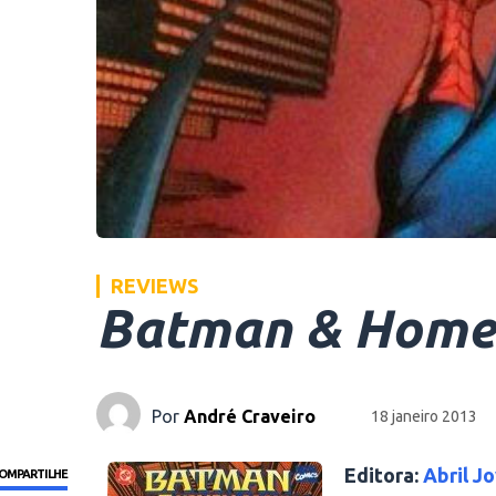
REVIEWS
Batman & Home
Por
André Craveiro
18 janeiro 2013
Editora:
Abril J
OMPARTILHE