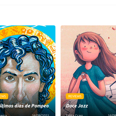
IEWS
REVIEWS
ltimos dias de Pompeo
Doce Jazz
veira
16/08/2021
Talita Grass
16/0