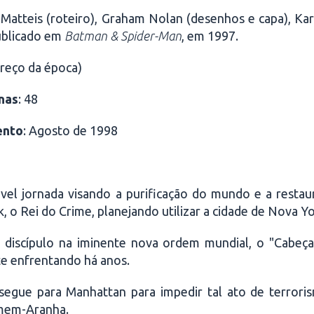
eMatteis (roteiro), Graham Nolan (desenhos e capa), Karl
ublicado em
Batman & Spider-Man
, em 1997.
preço da época)
nas
: 48
ento
: Agosto de 1998
vel jornada visando a purificação do mundo e a restau
o Rei do Crime, planejando utilizar a cidade de Nova Yo
 discípulo na iminente nova ordem mundial, o "Cabeç
e enfrentando há anos.
egue para Manhattan para impedir tal ato de terrori
omem-Aranha.