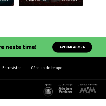
re neste time!
APOIAR AGORA
Entrevistas
Cápsula do tempo
Apoio:
UX/UI Design:
Desenvolvimento: