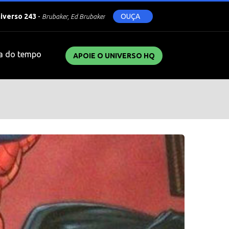
niverso 243
-
OUÇA
Brubaker, Ed Brubaker
a do tempo
APOIE O UNIVERSO HQ