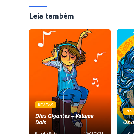
Leia também
REVIEWS
REV
Dias Gigantes – Volume
Dois
Os ú
Renato Félix
16/08/2021
Isa Oli