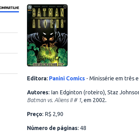
OMPARTILHE
Editora:
Panini Comics
- Minissérie em três 
Autores
: Ian Edginton (roteiro), Staz Johns
Batman vs. Aliens II # 1
, em 2002.
Preço
: R$ 2,90
Número de páginas
: 48