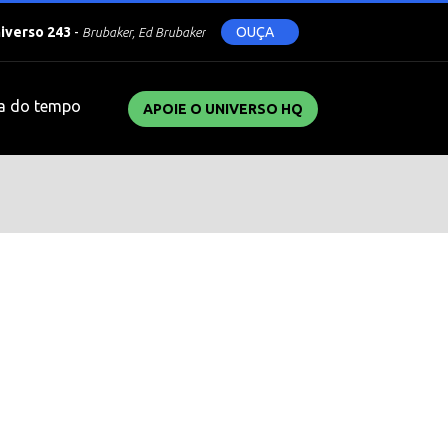
niverso 243
-
OUÇA
Brubaker, Ed Brubaker
a do tempo
APOIE O UNIVERSO HQ