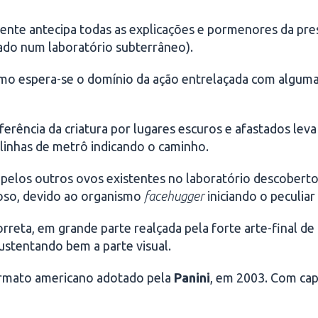
mente antecipa todas as explicações e pormenores da pr
ado num laboratório subterrâneo).
imo espera-se o domínio da ação entrelaçada com alguma
erência da criatura por lugares escuros e afastados leva
s linhas de metrô indicando o caminho.
s pelos outros ovos existentes no laboratório descoberto
oso, devido ao organismo
facehugger
iniciando o peculia
rreta, em grande parte realçada pela forte arte-final d
sustentando bem a parte visual.
ormato americano adotado pela
Panini
, em 2003. Com ca