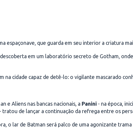
 espaçonave, que guarda em seu interior a criatura mai
 é descoberta em um laboratório secreto de Gotham, ond
em na cidade capaz de detê-lo: o vigilante mascarado c
n e Aliens nas bancas nacionais, a
Panini
- na época, ini
 tratou de lançar a continuação da refrega entre os per
gora, o lar de Batman será palco de uma agonizante tram