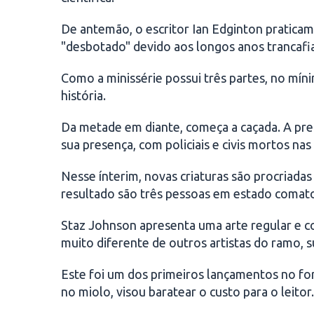
De antemão, o escritor Ian Edginton pratica
"desbotado" devido aos longos anos trancafi
Como a minissérie possui três partes, no mín
história.
Da metade em diante, começa a caçada. A pref
sua presença, com policiais e civis mortos na
Nesse ínterim, novas criaturas são procriada
resultado são três pessoas em estado comat
Staz Johnson apresenta uma arte regular e co
muito diferente de outros artistas do ramo, 
Este foi um dos primeiros lançamentos no f
no miolo, visou baratear o custo para o leitor.