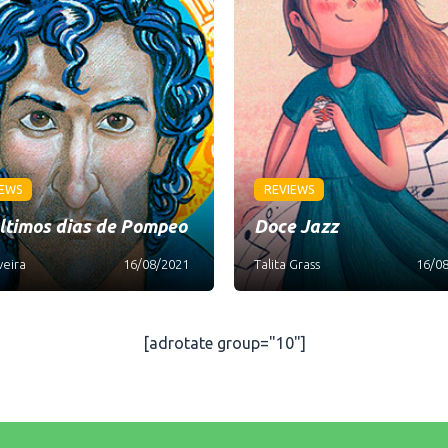
IEWS
REVIEWS
ltimos dias de Pompeo
Doce Jazz
veira
16/08/2021
Talita Grass
16/0
[adrotate group="10"]