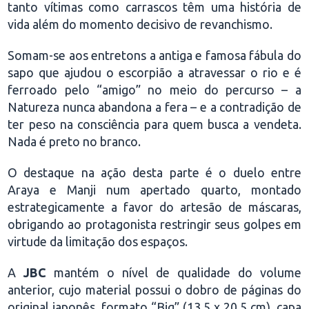
tanto vítimas como carrascos têm uma história de
vida além do momento decisivo de revanchismo.
Somam-se aos entretons a antiga e famosa fábula do
sapo que ajudou o escorpião a atravessar o rio e é
ferroado pelo “amigo” no meio do percurso – a
Natureza nunca abandona a fera – e a contradição de
ter peso na consciência para quem busca a vendeta.
Nada é preto no branco.
O destaque na ação desta parte é o duelo entre
Araya e Manji num apertado quarto, montado
estrategicamente a favor do artesão de máscaras,
obrigando ao protagonista restringir seus golpes em
virtude da limitação dos espaços.
A
JBC
mantém o nível de qualidade do volume
anterior,
cujo material possui o dobro de páginas do
original japonês, formato “Big” (13,5 x 20,5 cm), capa