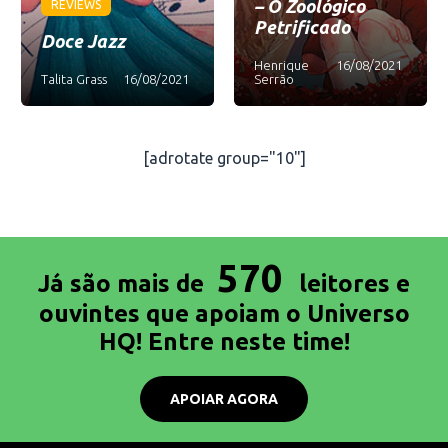
– O Zoológico
REVIEWS
Petrificado
Doce Jazz
Henrique
16/08/2021
Talita Grass
16/08/2021
Serrão
[adrotate group="10"]
570
Já são mais de
leitores e
ouvintes que apoiam o Universo
HQ! Entre neste time!
APOIAR AGORA