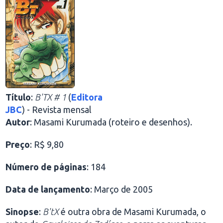
Título
:
B'TX # 1
(
Editora
JBC
) - Revista mensal
Autor
: Masami Kurumada (roteiro e desenhos).
Preço
: R$ 9,80
Número de páginas
: 184
Data de lançamento
: Março de 2005
Sinopse
:
B'tX
é outra obra de Masami Kurumada, o