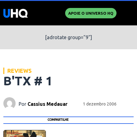
APOIE O UNIVERSO HQ
[adrotate group="9"]
REVIEWS
B'TX # 1
Por
Cassius Medauar
1 dezembro 2006
COMPARTILHE