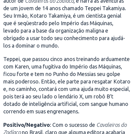
autor de
Cavaleiros do Zodíaco
, e narra as aventuras
de um jovem de 14 anos chamado Teppei Takamiya.
Seu Irmão, Kotaro Takamiya, é um cientista genial
que é seqüestrado pelo Império das Máquinas,
levado para a base da organização maligna e
obrigado a usar todo seu conhecimento para ajudá-
los a dominar o mundo.
Teppei, que passou cinco anos treinando arduamente
com Karen, uma fugitiva do Império das Máquinas,
ficou forte e tem no Punho do Messias seu golpe
mais poderoso. Então, ele parte para resgatar Kotaro
e, no caminho, contará com uma ajuda muito especial,
pois terá ao seu lado o lendário X, um robô B't
dotado de inteligência artificial, com sangue humano
correndo em suas engrenagens.
Positivo/Negativo
: Com o sucesso de
Cavaleiros do
Zodíaco
no Brasil, claro que alguma editora acabaria