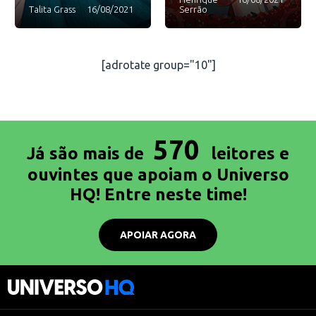
Talita Grass
16/08/2021
Serrão
[adrotate group="10"]
570
Já são mais de
leitores e
ouvintes que apoiam o Universo
HQ! Entre neste time!
APOIAR AGORA