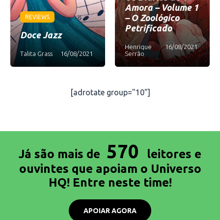
Amora – Volume 1
– O Zoológico
REVIEWS
Petrificado
Doce Jazz
Henrique
16/08/2021
Talita Grass
16/08/2021
Serrão
[adrotate group="10"]
570
Já são mais de
leitores e
ouvintes que apoiam o Universo
HQ! Entre neste time!
APOIAR AGORA