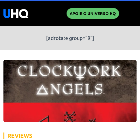
APOIE O UNIVERSO HQ
[adrotate group="9"]
REVIEWS