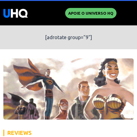
APOIE O UNIVERSO HQ
[adrotate group="9"]
REVIEWS