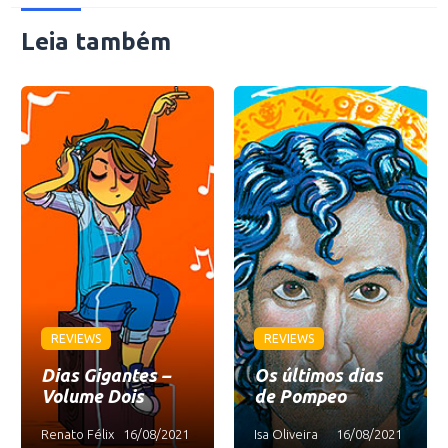
Leia também
REVIEWS
REVIEWS
Dias Gigantes –
Os últimos dias
Volume Dois
de Pompeo
Renato Félix
16/08/2021
Isa Oliveira
16/08/2021