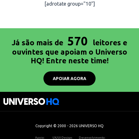
[adrotate group="10"]
570
Já são mais de
leitores e
ouvintes que apoiam o Universo
HQ! Entre neste time!
APOIAR AGORA
Copyright © 2000 - 2026 UNIVERSO HQ
Apoio:
UX/UI Design:
Desenvolvimento: