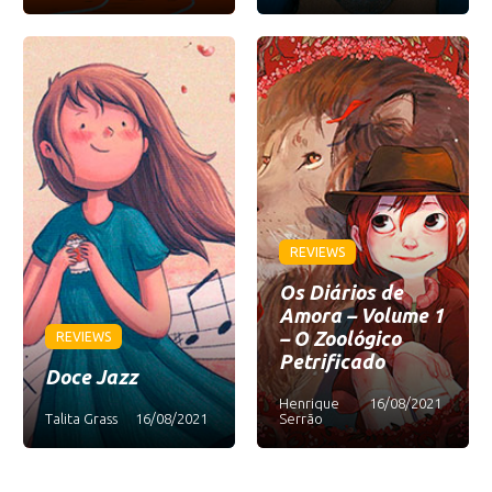
REVIEWS
Os Diários de
Amora – Volume 1
– O Zoológico
REVIEWS
Petrificado
Doce Jazz
Henrique
16/08/2021
Talita Grass
16/08/2021
Serrão