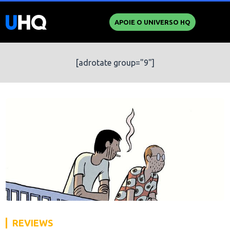
APOIE O UNIVERSO HQ
[adrotate group="9"]
REVIEWS