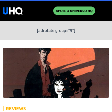
APOIE O UNIVERSO HQ
[adrotate group="9"]
REVIEWS