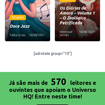
Os Diários de
Amora – Volume 1
– O Zoológico
REVIEWS
Petrificado
Doce Jazz
Henrique
16/08/2021
Talita Grass
16/08/2021
Serrão
[adrotate group="10"]
570
Já são mais de
leitores e
ouvintes que apoiam o Universo
HQ! Entre neste time!