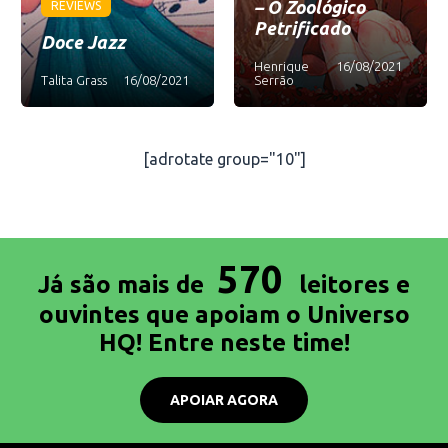
– O Zoológico
REVIEWS
Petrificado
Doce Jazz
Henrique
16/08/2021
Talita Grass
16/08/2021
Serrão
[adrotate group="10"]
570
Já são mais de
leitores e
ouvintes que apoiam o Universo
HQ! Entre neste time!
APOIAR AGORA