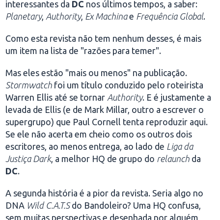
interessantes da
DC
nos últimos tempos, a saber:
Planetary
,
Authority
,
Ex Machina
e
Frequência Global
.
Como esta revista não tem nenhum desses, é mais
um item na lista de "razões para temer".
Mas eles estão "mais ou menos" na publicação.
Stormwatch
foi um título conduzido pelo roteirista
Warren Ellis até se tornar
Authority
. E é justamente a
levada de Ellis (e de Mark Millar, outro a escrever o
supergrupo) que Paul Cornell tenta reproduzir aqui.
Se ele não acerta em cheio como os outros dois
escritores, ao menos entrega, ao lado de
Liga da
Justiça Dark
, a melhor HQ de grupo do
relaunch
da
DC
.
A segunda história é a pior da revista. Seria algo no
DNA
Wild C.A.T.S
do Bandoleiro? Uma HQ confusa,
sem muitas perspectivas e desenhada por alguém