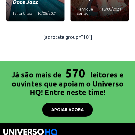
Doce Jazz
Henrique
16/08/2021
Talita Grass
16/08/2021
Serrão
[adrotate group="10"]
570
Já são mais de
leitores e
ouvintes que apoiam o Universo
HQ! Entre neste time!
APOIAR AGORA