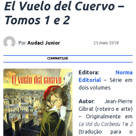
El Vuelo del Cuervo –
Tomos 1 e 2
Por
Audaci Junior
25 maio 2018
COMPARTILHE
Editora:
Norma
Editorial
– Série em
dois volumes
Autor
: Jean-Pierre
Gibrat (roteiro e arte)
– Originalmente em
Le Vol du Corbeau 1
e
2
(tradução para o