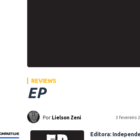
REVIEWS
EP
Por
Lielson Zeni
3 fevereiro 
Editora:
Independ
OMPARTILHE