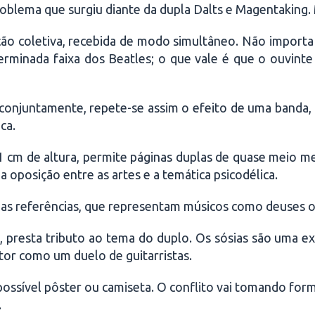
blema que surgiu diante da dupla Dalts e Magentaking. M
ução coletiva, recebida de modo simultâneo. Não impor
erminada faixa dos Beatles; o que vale é que o ouvin
conjuntamente, repete-se assim o efeito de uma banda, po
ca.
1 cm de altura, permite páginas duplas de quase meio 
a oposição entre as artes e a temática psicodélica.
r as referências, que representam músicos como deuses o
, presta tributo ao tema do duplo. Os sósias são uma ex
itor como um duelo de guitarristas.
 possível pôster ou camiseta. O conflito vai tomando forma
.