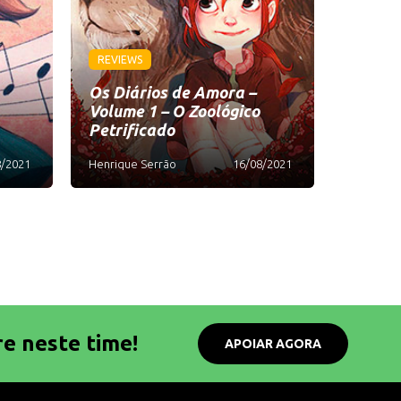
REVIEWS
Os Diários de Amora –
Volume 1 – O Zoológico
Petrificado
8/2021
Henrique Serrão
16/08/2021
re neste time!
APOIAR AGORA