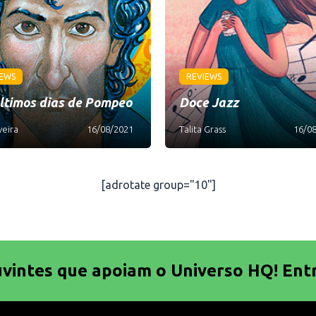
IEWS
REVIEWS
ltimos dias de Pompeo
Doce Jazz
veira
16/08/2021
Talita Grass
16/0
[adrotate group="10"]
uvintes que apoiam o Universo HQ! Ent