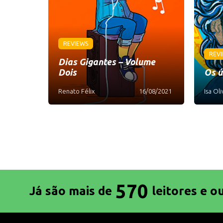
REVIEWS
REV
Dias Gigantes – Volume
Dois
Os ú
Renato Félix
16/08/2021
Isa Oli
570
Já são mais de
leitores e o