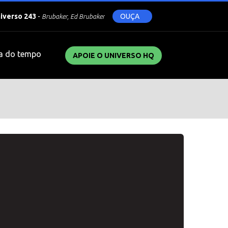
niverso 243
-
OUÇA
Brubaker, Ed Brubaker
a do tempo
APOIE O UNIVERSO HQ