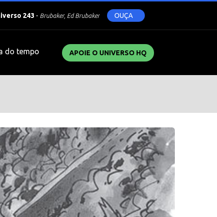
niverso 243
-
OUÇA
Brubaker, Ed Brubaker
a do tempo
APOIE O UNIVERSO HQ