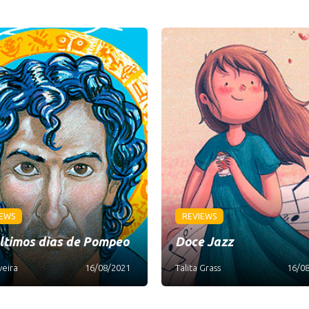
IEWS
REVIEWS
ltimos dias de Pompeo
Doce Jazz
veira
16/08/2021
Talita Grass
16/0