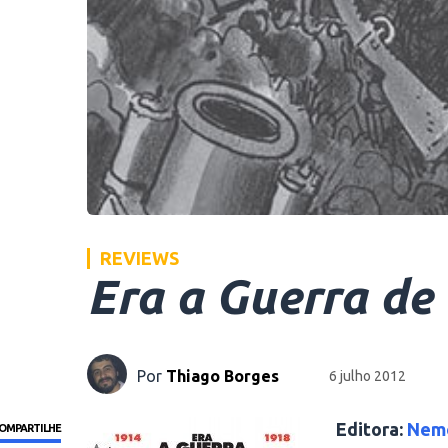
REVIEWS
Era a Guerra de 
Por
Thiago Borges
6 julho 2012
Editora:
Nem
OMPARTILHE