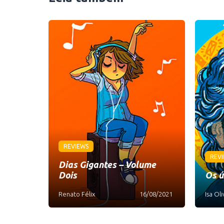
REVIEWS
REV
Dias Gigantes – Volume
Dois
Os ú
Renato Félix
16/08/2021
Isa Oli